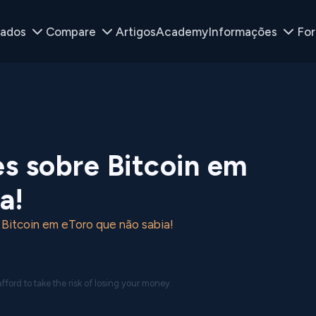
ados
Compare
Artigos
Academy
Informações
Fo
s sobre Bitcoin em
a!
 Bitcoin em eToro que não sabia!
ford to take the risk of losing your money.