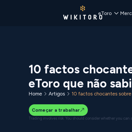
eToro
Merc
10 factos chocante
eToro que não sabi
Home
Artigos
10 factos chocantes sobre
Começar a trabalhar
Trading involves risk. You should consider whether you can af