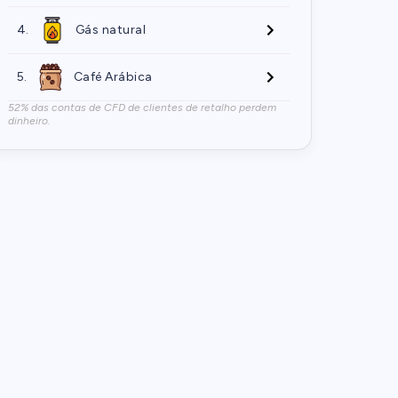
4.
Gás natural
5.
Café Arábica
52% das contas de CFD de clientes de retalho perdem
dinheiro.