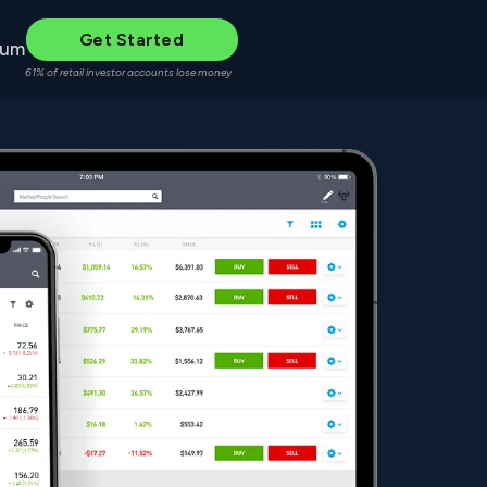
Get Started
rum
61% of retail investor accounts lose money