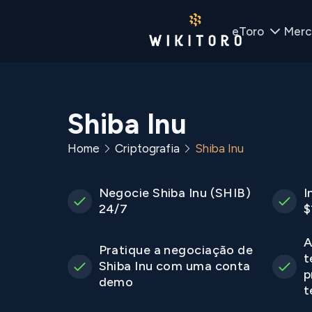
eToro
Merc
Shiba Inu
Home
Criptografia
Shiba Inu
Negocie Shiba Inu (SHIB)
I
24/7
$
A
Pratique a negociação de
t
Shiba Inu com uma conta
p
demo
t