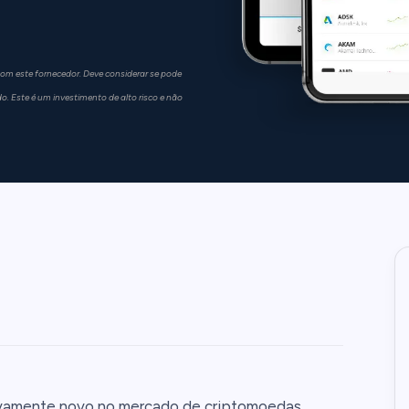
om este fornecedor. Deve considerar se pode
o. Este é um investimento de alto risco e não
tivamente novo no mercado de criptomoedas,