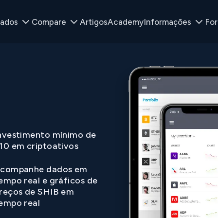
ados
Compare
Artigos
Academy
Informações
Fo
nvestimento mínimo de
10 em criptoativos
companhe dados em
empo real e gráficos de
reços de SHIB em
empo real