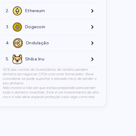
2.
Ethereum
3.
Dogecoin
4.
Ondulação
5.
Shiba Inu
52% das contas de investidores de retalho perdem
dinheiro ao negociar CFDs com este fornecedor. Deve
considerar se pode suportar o elevado risco de perder o
seu dinheiro.
Não invista a não ser que esteja preparado para perder
todo o dinheiro investido. Este é um investimento de alto
risco e não deve esperar proteção caso algo corra mal.