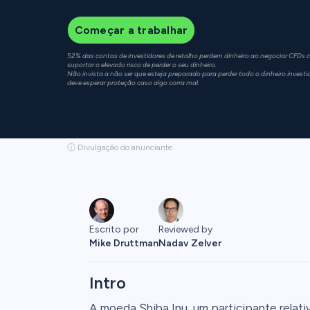
Começar a trabalhar
52% das contas de investidores de retalho perdem dinheiro ao negociar CFDs c
suportar o elevado risco de perder o seu dinheiro.
Não invista a não ser que esteja preparado para perder todo o dinheiro investid
deve esperar proteção caso algo corra mal.
ⓘ Divulgação do anunciante
Escrito por
Reviewed by
Mike Druttman
Nadav Zelver
Intro
A moeda Shiba Inu, um participante rela