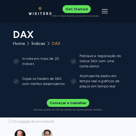
Get Started
Toggle navigat
61% of retail investor accounts lose money
DAX
Home
Índices
DAX
Pratique a negociação do
Invista em mais de 20
índice DAX com uma
índices
conta demo
Acompanhe dados em
Copie os traders de DAX
tempo real e gráficos de
com melhor desempenho
preços em tempo real
Começar a trabalhar
52% das contas de CFD de clientes de retalho perdem dinheiro.
ⓘ Divulgação do anunciante