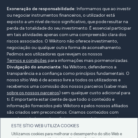
Exoneração de responsabilidade:
Informamos que ao investir
ou negociar instrumentos financeiros, o utilizador está
exposto a um nível de risco significativo, que pode resultar na
perda da totalidade do seu investimento. É essencial participar
em tais atividades apenas com uma compreensão clara dos
riscos associados. O Wikitoro não oferece investimento,
negociação ou qualquer outra forma de aconselhamento.
Pedimos aos utilizadores que revejam os nossos
Termos e condições
para informações mais pormenorizadas.
Divulgação do anunciante:
Na Wikitoro, defendemos a
transparência e a confiança como princípios fundamentais. O
nosso sítio Web é de acesso livre a todos os utilizadores e
recebemos uma comissão dos nossos parceiros (saber mais
sobre os nossos parceiros
) sem qualquer custo adicional para
ti. É importante estar ciente de que todo o conteúdo e
informação fornecidos pelo Wikitoro e pelos nossos afiliados
são criados sem preconceitos. Criamos conteúdos com
grande cuidado para beneficiar os nossos leitores e, mais
importante, não são influenciados por quaisquer acordos de
ESTE SÍTIO WEB UTILIZA COOKIES
compensação com os nossos parceiros.
Utilizamos cookies para melhorar o desempenho do sítio Web e