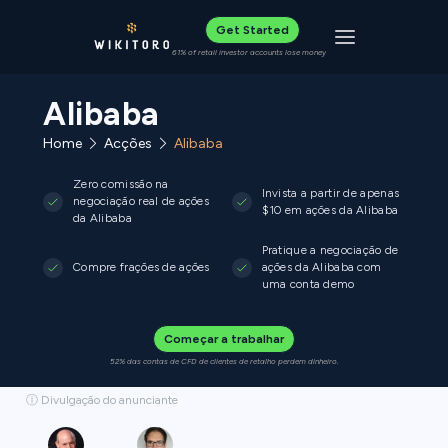
Get Started
Toggle navigat
61% of retail investor accounts lose money
Alibaba
Home
Acções
Alibaba
Zero comissão na
Invista a partir de apenas
negociação real de ações
$10 em ações da Alibaba
da Alibaba
Pratique a negociação de
Compre frações de ações
ações da Alibaba com
uma conta demo
Começar a trabalhar
52% das contas de CFD de clientes de retalho perdem dinheiro.
ⓘ Divulgação do anunciante