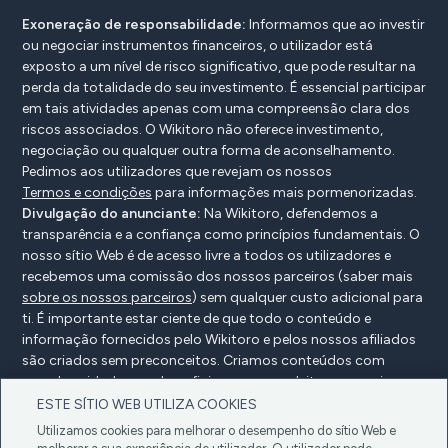
Exoneração de responsabilidade:
Informamos que ao investir
ou negociar instrumentos financeiros, o utilizador está
exposto a um nível de risco significativo, que pode resultar na
perda da totalidade do seu investimento. É essencial participar
em tais atividades apenas com uma compreensão clara dos
riscos associados. O Wikitoro não oferece investimento,
negociação ou qualquer outra forma de aconselhamento.
Pedimos aos utilizadores que revejam os nossos
Termos e condições
para informações mais pormenorizadas.
Divulgação do anunciante:
Na Wikitoro, defendemos a
transparência e a confiança como princípios fundamentais. O
nosso sítio Web é de acesso livre a todos os utilizadores e
recebemos uma comissão dos nossos parceiros (saber mais
sobre os nossos parceiros
) sem qualquer custo adicional para
ti. É importante estar ciente de que todo o conteúdo e
informação fornecidos pelo Wikitoro e pelos nossos afiliados
são criados sem preconceitos. Criamos conteúdos com
grande cuidado para beneficiar os nossos leitores e, mais
importante, não são influenciados por quaisquer acordos de
ESTE SÍTIO WEB UTILIZA COOKIES
compensação com os nossos parceiros.
Utilizamos cookies para melhorar o desempenho do sítio Web e