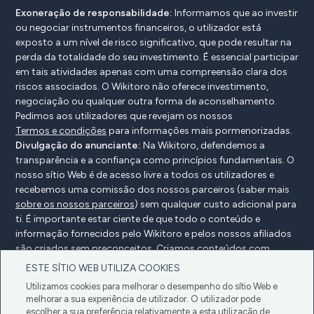
Exoneração de responsabilidade:
Informamos que ao investir
ou negociar instrumentos financeiros, o utilizador está
exposto a um nível de risco significativo, que pode resultar na
perda da totalidade do seu investimento. É essencial participar
em tais atividades apenas com uma compreensão clara dos
riscos associados. O Wikitoro não oferece investimento,
negociação ou qualquer outra forma de aconselhamento.
Pedimos aos utilizadores que revejam os nossos
Termos e condições
para informações mais pormenorizadas.
Divulgação do anunciante:
Na Wikitoro, defendemos a
transparência e a confiança como princípios fundamentais. O
nosso sítio Web é de acesso livre a todos os utilizadores e
recebemos uma comissão dos nossos parceiros (saber mais
sobre os nossos parceiros
) sem qualquer custo adicional para
ti. É importante estar ciente de que todo o conteúdo e
informação fornecidos pelo Wikitoro e pelos nossos afiliados
são criados sem preconceitos. Criamos conteúdos com
grande cuidado para beneficiar os nossos leitores e, mais
ESTE SÍTIO WEB UTILIZA COOKIES
importante, não são influenciados por quaisquer acordos de
Utilizamos cookies para melhorar o desempenho do sítio Web e
compensação com os nossos parceiros.
melhorar a sua experiência de utilizador. O utilizador pode
escolher a sua preferência relativamente a esta utilização de