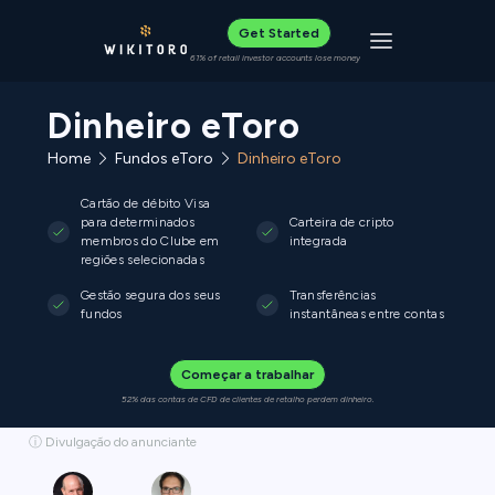
Get Started
Toggle navigat
61% of retail investor accounts lose money
Dinheiro eToro
Home
Fundos eToro
Dinheiro eToro
Cartão de débito Visa
para determinados
Carteira de cripto
membros do Clube em
integrada
regiões selecionadas
Gestão segura dos seus
Transferências
fundos
instantâneas entre contas
Começar a trabalhar
52% das contas de CFD de clientes de retalho perdem dinheiro.
ⓘ Divulgação do anunciante