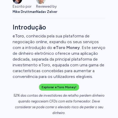
Escrito por
Reviewed by
Mike Druttman
Nadav Zelver
Introdução
eToro
, conhecida pela sua plataforma de
negociação online, expandiu os seus serviços
com a introdução do
eToro Money
. Este serviço
ex
de dinheiro eletrónico oferece uma aplicação
dedicada, separada da principal plataforma de
investimento eToro, equipada com uma gama de
características concebidas para aumentar a
conveniência para os utilizadores elegíveis.
Explorar eToro Money!
uto
52% das contas de investidores de retalho perdem dinheiro
quando negoceiam CFDs com este fornecedor. Deve
l
considerar se pode correr o elevado risco de perder o seu
dinheiro.