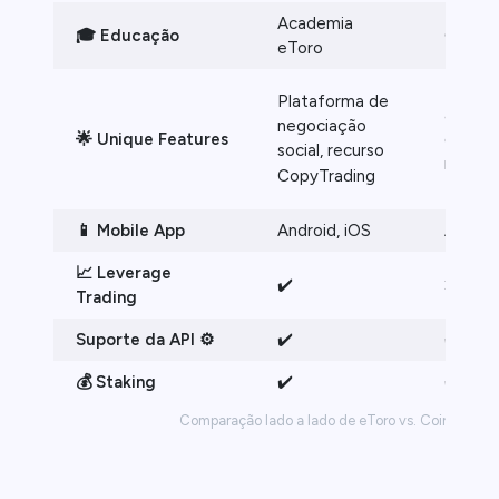
Academia
🎓 Educação
Coinba
eToro
Ferram
Plataforma de
avança
negociação
🌟 Unique Features
gráfico
social, recurso
negoci
CopyTrading
to-pee
📱 Mobile App
Android, iOS
Android
📈 Leverage
✔️
❌
Trading
Suporte da API ⚙️
✔️
✔️
💰 Staking
✔️
✔️
Comparação lado a lado de eToro vs. Coinbase