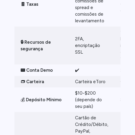
comissões de
🧾 Taxas
Coinba
spread e
(porce
comissões de
taxa fi
levantamento
2FA, lo
2FA,
biomét
🔒 Recursos de
encriptação
impress
segurança
SSL
encrip
256
📟 Conta Demo
✔️
❌
👝 Carteira
Carteira eToro
Cartei
$10-$200
💰
Depósito Mínimo
(depende do
$1
seu país)
Cartão de
Crédito/Débito,
PayPal,