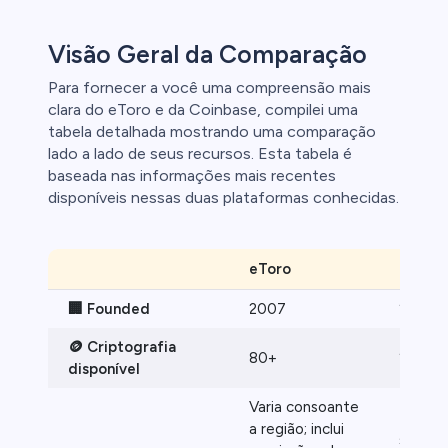
ca
Visão Geral da Comparação
clientes de
Para fornecer a você uma compreensão mais
clara do eToro e da Coinbase, compilei uma
tabela detalhada mostrando uma comparação
lado a lado de seus recursos. Esta tabela é
baseada nas informações mais recentes
disponíveis nessas duas plataformas conhecidas.
eToro
Coinba
🏢 Founded
2007
2012
🪙 Criptografia
80+
250+
disponível
Varia consoante
Tipicam
a região; inclui
spread