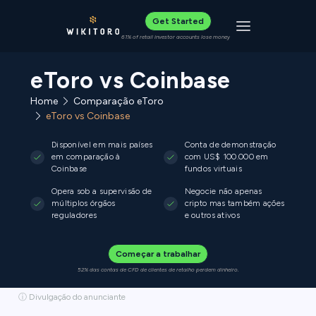
Get Started
Toggle navigat
61% of retail investor accounts lose money
eToro vs Coinbase
Home
Comparação eToro
eToro vs Coinbase
Disponível em mais países
Conta de demonstração
em comparação à
com US$ 100.000 em
Coinbase
fundos virtuais
Opera sob a supervisão de
Negocie não apenas
múltiplos órgãos
cripto mas também ações
reguladores
e outros ativos
Começar a trabalhar
52% das contas de CFD de clientes de retalho perdem dinheiro.
ⓘ Divulgação do anunciante