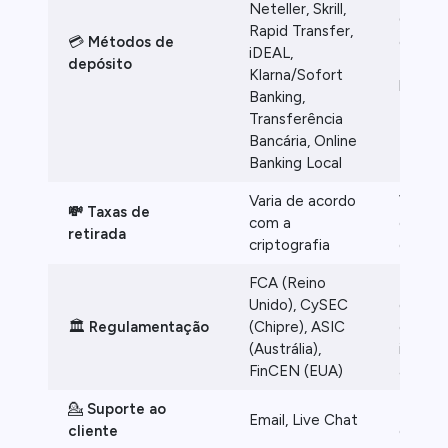
Neteller, Skrill,
Cartão
Rapid Transfer,
💳
Métodos de
conta b
iDEAL,
depósito
transf
Klarna/Sofort
bancári
Banking,
Transferência
Bancária, Online
Banking Local
Varia de acordo
Varia 
💸 Taxas de
com a
com a
retirada
criptografia
criptog
FCA (Reino
Tem vá
Unido), CySEC
desenv
🏛️
Regulamentação
(Chipre), ASIC
e inte
(Austrália),
import
FinCEN (EUA)
a SEC
💁
Suporte ao
Telefon
Email, Live Chat
cliente
chat e