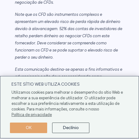
negociação de CFDs.
Note que os CFD são instrumentos complexos e
apresentam um elevado risco de perda rápida de dinheiro
devido à alavancagem. 52% das contas de investidores de
retalho perdem dinheiro ao negociar CFDs com este
fornecedor. Deve considerar se compreende como
funcionam os CFD e se pode suportar o elevado risco de
perder o seu dinheiro.
Esta comunicação destina-se apenas a fins informativos e
educacionais e não deve ser considerada como
aconselhamento ou recomendação de investimento. O
ESTE SÍTIO WEB UTILIZA COOKIES
desempenho passado não é garantia de resultados futuros.
Utilizamos cookies para melhorar o desempenho do sítio Web e
melhorar a sua experiência de utilizador. O utilizador pode
O Copy Trading não constitui aconselhamento de
escolher a sua preferência relativamente a esta utilização de
cookies. Para mais informações, consulte o nosso
investimento. O valor dos seus investimentos pode subir ou
Política de privacidade
descer. O seu capital está em risco.
OK
Declínio
Não invista a menos que esteja preparado para perder
todo o dinheiro investido. Este é um investimento de alto