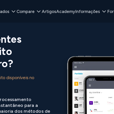
ados
Compare
Artigos
Academy
Informações
Fo
entes
ito
ro?
to disponíveis no
rocessamento
nstantâneo para a
aioria dos métodos de