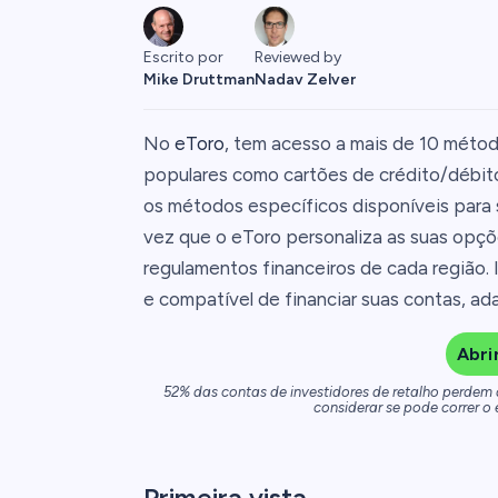
Escrito por
Reviewed by
Mike Druttman
Nadav Zelver
No
eToro
, tem acesso a mais de 10 métod
populares como cartões de crédito/débito
os métodos específicos disponíveis para 
vez que o eToro personaliza as suas opçõ
regulamentos financeiros de cada região.
e compatível de financiar suas contas, ada
Abri
52% das contas de investidores de retalho perdem
considerar se pode correr o 
Primeira vista