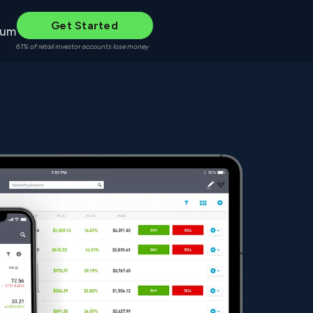
Get Started
rum
61% of retail investor accounts lose money