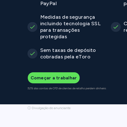
PayPal
p
Medidas de segurança
incluindo tecnologia SSL
C
para transações
r
protegidas
Sem taxas de depósito
cobradas pela eToro
Começar a trabalhar
52% das contas de CFD de clientes de retalho perdem dinheiro.
ⓘ Divulgação do anunciante