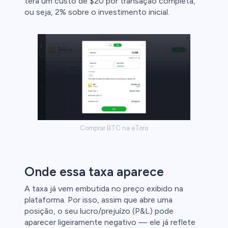
terá um custo de $20 por transação completa,
ou seja, 2% sobre o investimento inicial.
ca
clientes de
Comprar BTC na eToro
Onde essa taxa aparece
A taxa já vem embutida no preço exibido na
plataforma. Por isso, assim que abre uma
posição, o seu lucro/prejuízo (P&L) pode
aparecer ligeiramente negativo — ele já reflete