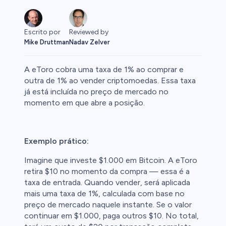
Escrito por
Reviewed by
Mike Druttman
Nadav Zelver
A
eToro cobra uma taxa de 1% ao comprar e
outra de 1% ao vender criptomoedas. Essa taxa
já está incluída no preço de mercado no
momento em que abre a posição.
ex
Exemplo prático:
Imagine que investe $1.000 em Bitcoin. A eToro
retira $10 no momento da compra — essa é a
taxa de entrada. Quando vender, será aplicada
mais uma taxa de 1%, calculada com base no
uto
preço de mercado naquele instante. Se o valor
continuar em $1.000, paga outros $10. No total,
l