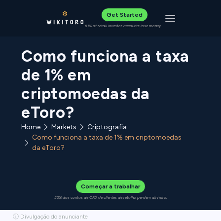
Get Started
Toggle navigat
61% of retail investor accounts lose money
Como funciona a taxa
de 1% em
criptomoedas da
eToro?
Home
Criptografia
Markets
Como funciona a taxa de 1% em criptomoedas
da eToro?
Começar a trabalhar
52% das contas de CFD de clientes de retalho perdem dinheiro.
ⓘ Divulgação do anunciante