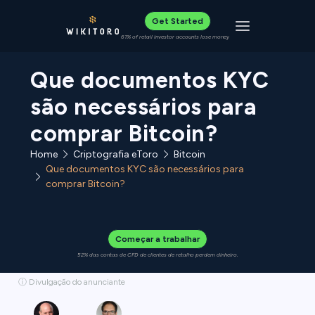
Get Started
Toggle navigat
61% of retail investor accounts lose money
Que documentos KYC
são necessários para
comprar Bitcoin?
Home
Criptografia eToro
Bitcoin
Que documentos KYC são necessários para
comprar Bitcoin?
Começar a trabalhar
52% das contas de CFD de clientes de retalho perdem dinheiro.
ⓘ Divulgação do anunciante