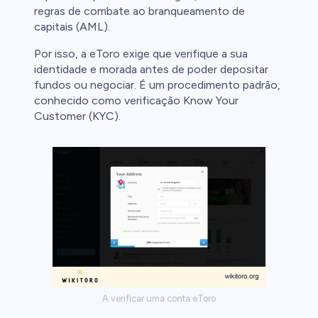
regras de combate ao branqueamento de
capitais (AML).
ores de
 negociar
Por isso, a eToro exige que verifique a sua
 Deve
identidade e morada antes de poder depositar
r o elevado
fundos ou negociar. É um procedimento padrão,
ro.
steja
conhecido como verificação Know Your
 o dinheiro
Customer (KYC).
timento de
ar proteção
A verificar uma conta eToro