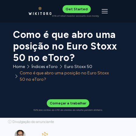
Get Started
Toggle navigat
61% of retail investor accounts lose money
Como é que abro uma
posição no Euro Stoxx
50 no eToro?
Home
Índices eToro
Euro Stoxx 50
Como é que abro uma posição no Euro Stoxx
50 no eToro?
Começar a trabalhar
52% das contas de CFD de clientes de retalho perdem dinheiro.
ⓘ Divulgação do anunciante