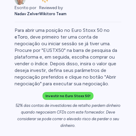
Reviewed by
Escrito por
Wikitoro Team
Nadav Zelver
Para abrir uma posição no Euro Stoxx 50 no
eToro
, deve primeiro ter uma conta de
negociação ou iniciar sessão se já tiver uma.
Procure por "EUSTX50" na barra de pesquisa da
afia
plataforma e, em seguida, escolha comprar ou
vender o índice. Depois disso, insira o valor que
deseja investir, defina seus parâmetros de
negociação preferidos e clique no botão "Abrir
negociação" para executar sua negociação.
0
Investir no Euro Stoxx 50!
52% das contas de investidores de retalho perdem dinheiro
quando negoceiam CFDs com este fornecedor. Deve
considerar se pode correr o elevado risco de perder o seu
 50
dinheiro.