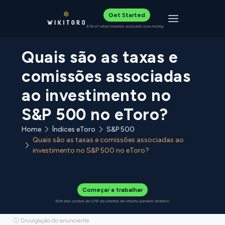
Get Started
Toggle navigat
61% of retail investor accounts lose money
Quais são as taxas e
comissões associadas
ao investimento no
S&P 500 no eToro?
Home
Índices eToro
S&P 500
Quais são as taxas e comissões associadas ao
investimento no S&P 500 no eToro?
Começar a trabalhar
52% das contas de CFD de clientes de retalho perdem dinheiro.
ⓘ Divulgação do anunciante