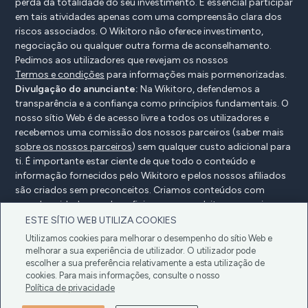
perda da totalidade do seu investimento. É essencial participar
em tais atividades apenas com uma compreensão clara dos
riscos associados. O Wikitoro não oferece investimento,
negociação ou qualquer outra forma de aconselhamento.
Pedimos aos utilizadores que revejam os nossos
Termos e condições
para informações mais pormenorizadas.
Divulgação do anunciante:
Na Wikitoro, defendemos a
transparência e a confiança como princípios fundamentais. O
nosso sítio Web é de acesso livre a todos os utilizadores e
recebemos uma comissão dos nossos parceiros (saber mais
sobre os nossos parceiros
) sem qualquer custo adicional para
ti. É importante estar ciente de que todo o conteúdo e
informação fornecidos pelo Wikitoro e pelos nossos afiliados
são criados sem preconceitos. Criamos conteúdos com
grande cuidado para beneficiar os nossos leitores e, mais
importante, não são influenciados por quaisquer acordos de
ESTE SÍTIO WEB UTILIZA COOKIES
compensação com os nossos parceiros.
Utilizamos cookies para melhorar o desempenho do sítio Web e
melhorar a sua experiência de utilizador. O utilizador pode
escolher a sua preferência relativamente a esta utilização de
cookies. Para mais informações, consulte o nosso
Divulgação do anunciante
Política de privacidade
Política de privacidade
Política de cookies
Termos e condições