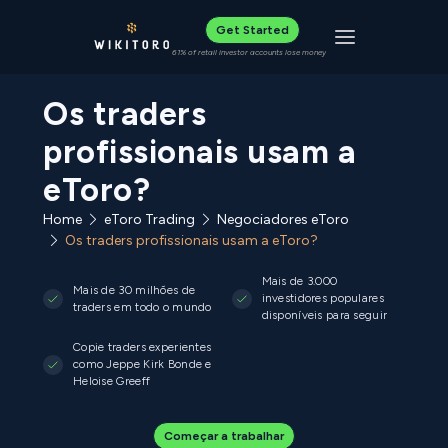
Get Started
Toggle navigat
61% of retail investor accounts lose money
Os traders
profissionais usam a
eToro?
Home
eToro Trading
Negociadores eToro
Os traders profissionais usam a eToro?
Mais de 3.000
Mais de 30 milhões de
investidores populares
traders em todo o mundo
disponíveis para seguir
Copie traders experientes
como Jeppe Kirk Bonde e
Heloise Greeff
Começar a trabalhar