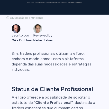
52% das contas de CFD de clientes de retalho perdem dinheiro.
ⓘ Divulgação do anunciante
Escrito por
Reviewed by
Mike Druttman
Nadav Zelver
Sim, traders profissionais utilizam a eToro,
embora o modo como usam a plataforma
dependa das suas necessidades e estratégias
individuais.
ex
Status de Cliente Profissional
A eToro oferece a possibilidade de solicitar o
estatuto de
“Cliente Profissional”
, destinado a
traders experientes que cumpram certos