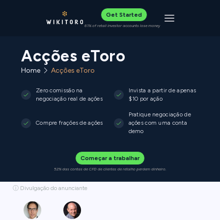
Get Started
Toggle navigat
61% of retail investor accounts lose money
Acções eToro
Home
Acções eToro
Zero comissão na
Invista a partir de apenas
negociação real de ações
$10 por ação
Pratique negociação de
Compre frações de ações
ações com uma conta
demo
Começar a trabalhar
52% das contas de CFD de clientes de retalho perdem dinheiro.
ⓘ Divulgação do anunciante