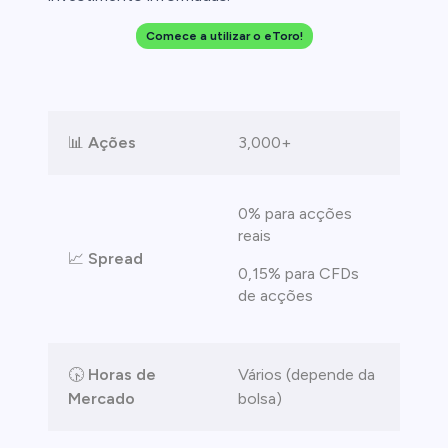
Comece a utilizar o eToro!
clientes de
📊
Ações
3,000+
0% para acções
reais
📈
Spread
0,15% para CFDs
de acções
🕟
Horas de
Vários (depende da
Mercado
bolsa)