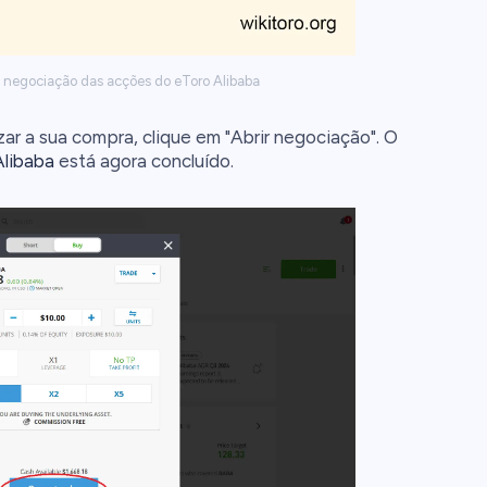
e negociação das acções do eToro Alibaba
izar a sua compra, clique em "Abrir negociação". O
Alibaba
está agora concluído.