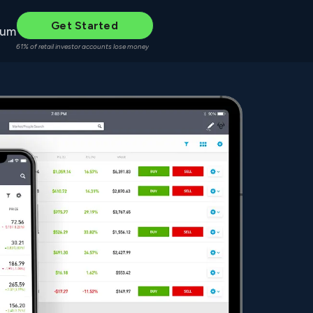
Get Started
rum
61% of retail investor accounts lose money