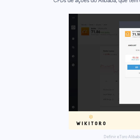
CFDs de ações do Alibaba, que tem um
Definir eToro Alibab