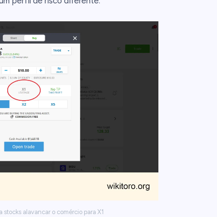
 perfil de risco diferente.
a stocks alavancar o comércio para X1