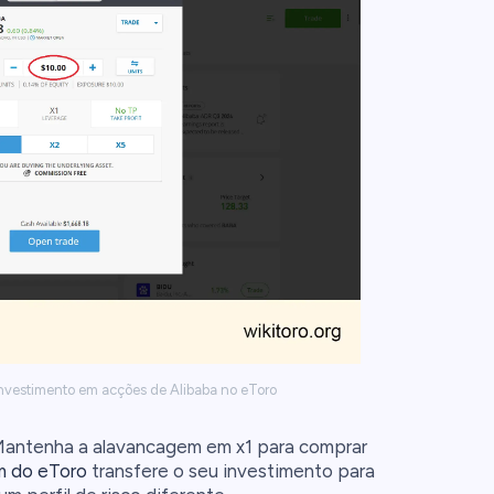
investimento em acções de Alibaba no eToro
antenha a alavancagem em x1 para comprar
m do eToro
transfere o seu investimento para