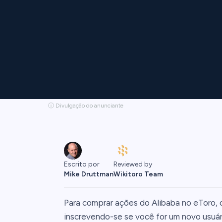
ⓘ Divulgação do anunciante
Escrito por
Reviewed by
Mike Druttman
Wikitoro Team
Para comprar ações do Alibaba no eToro,
inscrevendo-se se você for um novo usuári