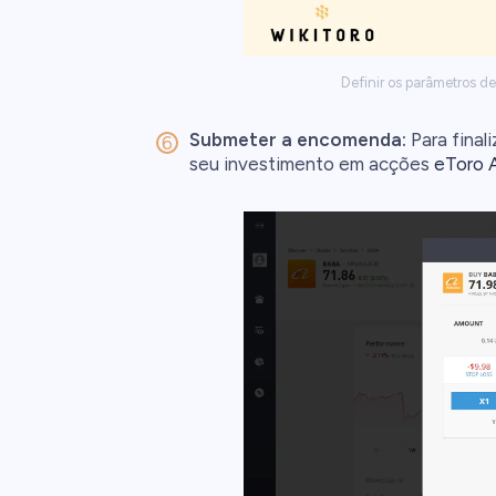
Definir os parâmetros d
Submeter a encomenda:
Para final
seu investimento em acções
eToro 