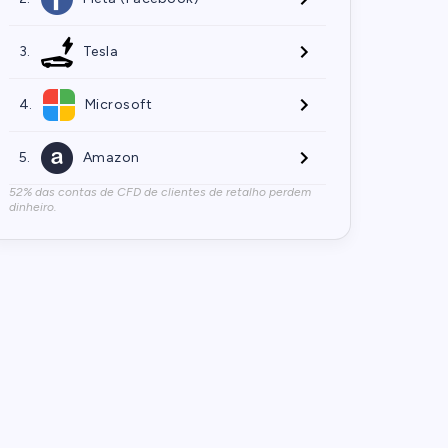
3.
Tesla
4.
Microsoft
5.
Amazon
52% das contas de CFD de clientes de retalho perdem
dinheiro.