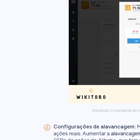
Introduzir o montante do 
Configurações de alavancagem:
M
ações reais. Aumentar a
alavancage