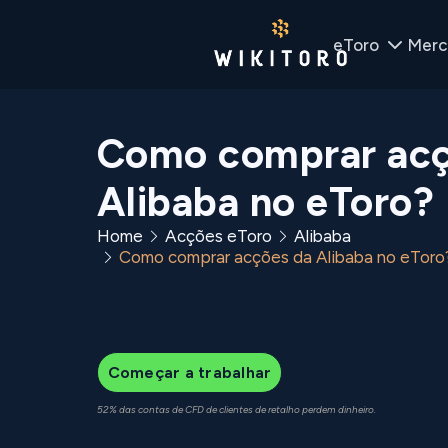
eToro
Merc
Como comprar acç
Alibaba no eToro?
Home
Acções eToro
Alibaba
Como comprar acções da Alibaba no eToro
Começar a trabalhar
52% das contas de CFD de clientes de retalho perdem dinheiro.