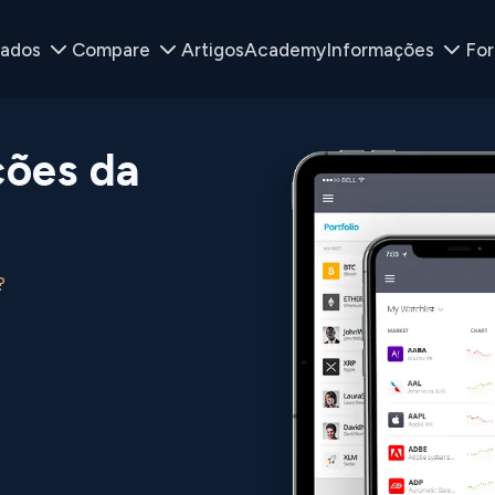
ados
Compare
Artigos
Academy
Informações
Fo
ões da
?